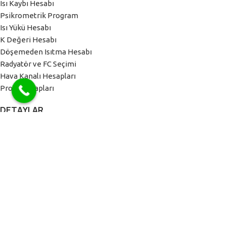
Isı Kaybı Hesabı
Psikrometrik Program
Isı Yükü Hesabı
K Değeri Hesabı
Döşemeden Isıtma Hesabı
Radyatör ve FC Seçimi
Hava Kanalı Hesapları
Proje Hesapları
DETAYLAR
Tarihçe
Güncellemeler
Az Bilinenler
Kullanım Kolaylıkları
Ortak Özellikler
Üreticilere Açık Mektup
DOWNLOAD