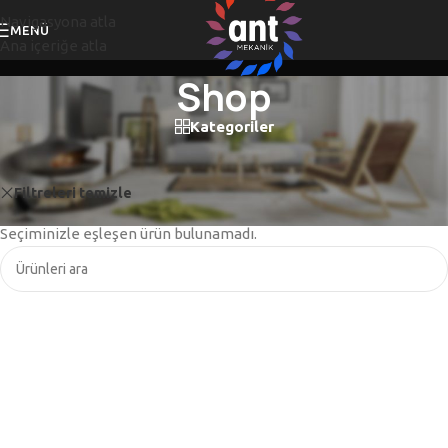
Navigasyona atla
MENÜ
Ana içeriğe atla
Shop
Kategoriler
Ana Sayfa
/
Shop
Filtreleri temizle
marka42
Seçiminizle eşleşen ürün bulunamadı.